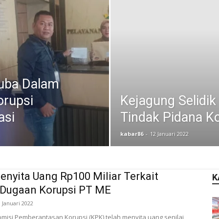
Muba Dalam
orupsi
Kejagung Selidi
asi
Tindak Pidana K
kabar86
-
12 Januari 2022
nyita Uang Rp100 Miliar Terkait
K
 Dugaan Korupsi PT ME
3 Januari 2022
Komisi Pemberantasan Korupsi (KPK) telah menyita uang senilai