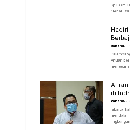
Rp100 mili
Merial Esa
Hadiri
Berba
kabar86
-
Palembang,
Anuar, ber
menggunak
Aliran
di Ind
kabar86
-
Jakarta, k
mendalami 
lingkungan