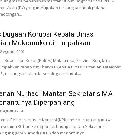
jang masa penahanan mantan Bupati Bogor periode 2008-
at Yasin (RY) yang merupakan tersangka tindak pidana
motongan...
 Dugaan Korupsi Kepala Dinas
nian Mukomuko di Limpahkan
28 Agustus 2020
 Kepolisian Resor (Polres) Mukomuko, Provinsi Bengkulu
limpahkan tahap satu berkas Kepala Dinas Pertanian setempat
 HP, tersangka dalam kasus dugaan tindak...
anan Nurhadi Mantan Sekretaris MA
enantunya Diperpanjang
28 Agustus 2020
 Komisi Pemberantasan Korupsi (KPK) memperpanjang masa
 selama 30 hari ke depan terhadap mantan Sekretaris
Agung (MA) Nurhadi (NHD) dan menantunya...