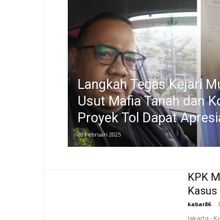
Langkah Tegas Kejari 
Usut Mafia Tanah dan K
Proyek Tol Dapat Apresi
20 Februari 2025
KPK Me
Kasus
kabar86
-
Jakarta - 