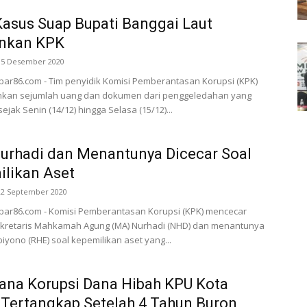
asus Suap Bupati Banggai Laut
nkan KPK
15 Desember 2020
abar86.com - Tim penyidik Komisi Pemberantasan Korupsi (KPK)
an sejumlah uang dan dokumen dari penggeledahan yang
ejak Senin (14/12) hingga Selasa (15/12)...
urhadi dan Menantunya Dicecar Soal
likan Aset
22 September 2020
abar86.com - Komisi Pemberantasan Korupsi (KPK) mencecar
kretaris Mahkamah Agung (MA) Nurhadi (NHD) dan menantunya
iyono (RHE) soal kepemilikan aset yang...
ana Korupsi Dana Hibah KPU Kota
Tertangkap Setelah 4 Tahun Buron,