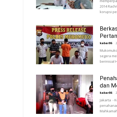
memperpan
2014 Rachm
korupsi pe
Berkas
Perta
kabar86
-
Mukomuko -
segera me
berinisial
Penah
dan M
kabar86
-
Jakarta -
penahanan
Mahkamah 