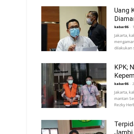
Uang K
Diama
kabar86
-
Jakarta, k
mengamank
dilakukan s
KPK; N
Kepemi
kabar86
-
Jakarta, k
mantan Se
Rezky Herb
Terpid
Jambi 