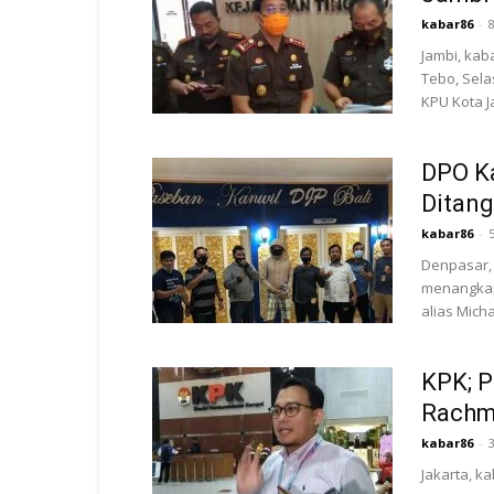
kabar86
-
Jambi, kab
Tebo, Sela
KPU Kota Ja
DPO Ka
Ditang
kabar86
-
Denpasar, 
menangkap
alias Mich
KPK; 
Rachma
kabar86
-
Jakarta, k