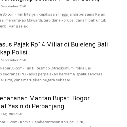
8 September 2020
ar86.com - Tim Intelijen Kejaksaan Tinggi Jambi bersama Kejari
sa, menangkap Mawardi, terpidana korupsi dana hibah untuk
mbi, yang sejak...
sus Pajak Rp14 Miliar di Buleleng Bali
kap Polisi
5 September 2020
kabar86.com - Tim IT Resmob Ditreskrimum Polda Bali
 seorang DPO kasus perpajakan bernama Ignatius Michael
ael Tirta, yang merugikan negara sebesar...
Penahanan Mantan Bupati Bogor
t Yasin di Perpanjang
31 Agustus 2020
abar86.com - Komisi Pemberantasan Korupsi (KPK)