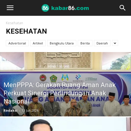
Kesehatan
KESEHATAN
Advertorial
Artikel
Bengkulu Utara
Berita
Daerah
MenPPPA: Gerakan Ruang Aman Anak
Perkuat Sinergi Perlindungan Anak
Nasional
Redaksi
-
13 Juli 2026