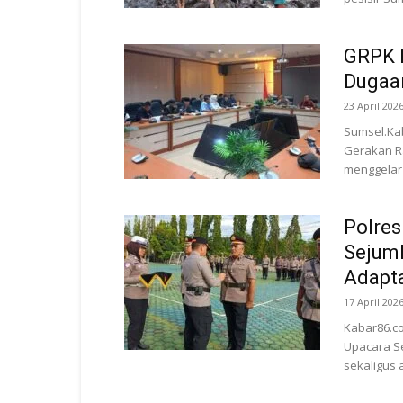
GRPK R
Dugaa
23 April 202
Sumsel.Ka
Gerakan Ra
menggelar 
Polres
Sejuml
Adapta
17 April 202
Kabar86.co
Upacara Se
sekaligus 