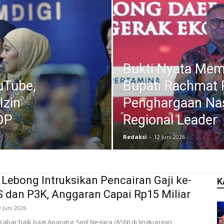
Bukti Nyata Mem
uTube,
Bupati Rachmat 
Izin
Penghargaan Nas
DP
Regional Leader
Redaksi
-
12 Juni 2026
 Lebong Intruksikan Pencairan Gaji ke-
K
 dan P3K, Anggaran Capai Rp15 Miliar
9 Juni 2026
abar baik bagi Aparatur Sipil Negara (ASN) di lingkungan