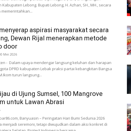
 Kabupaten Lebong. Bupati Lebong, H. Azhari, SH., MH., secara
h memerintahkan...
menyerap aspirasi masyarakat secara
ung, Dewan Rijal menerapkan metode
o door
30 Mei 2026
nten - Dalam upaya mendengar langsung keluhan dan harapan
ggota DPRD kabupaten Lebak praksi partai kebangkitan Bangsa
 M.Ikom turun langsung...
ijau di Ujung Sumsel, 100 Mangrove
m untuk Lawan Abrasi
6
ar86.com, Banyuasin – Peringatan Hari Bumi Sedunia 2026
a menjadi seremoni, tetapi diwujudkan dalam aksi konkret di
matera Selatan. Protect Indonesia bersama...