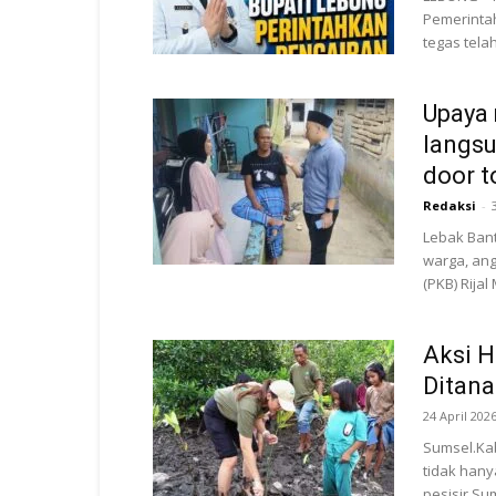
Pemerintah
tegas tela
Upaya 
langs
door t
Redaksi
-
‎Lebak Ba
warga, an
(PKB) Rijal
Aksi H
Ditana
24 April 202
Sumsel.Kab
tidak hany
pesisir Su