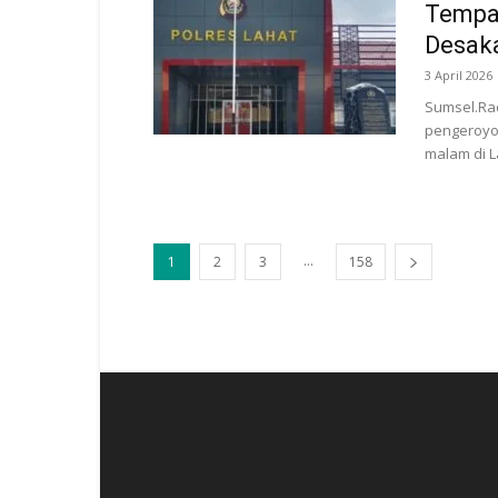
Tempat
Desak
3 April 2026
Sumsel.Ra
pengeroyo
malam di L
...
1
2
3
158