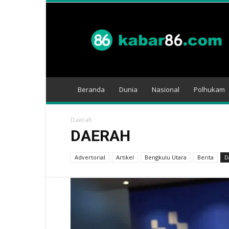
Kabar
86
Beranda
Dunia
Nasional
Polhukam
Daerah
DAERAH
Advertorial
Artikel
Bengkulu Utara
Berita
D