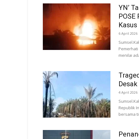
YN’ Ta
POSE R
Kasus 
6 April 2026
Sumsel.Ka
Pemerhati 
menilai ad
Traged
Desak 
4 April 2026
Sumsel.Kab
Republik I
bersama ti
Penan