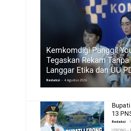
Kemkomdigi Panggil Yo
Tegaskan Rekam Tanpa 
Langgar Etika dan UU P
Redaksi
-
4 Agustus 2026
Bupati
13 PNS
Redaksi
-
LEBONG – K