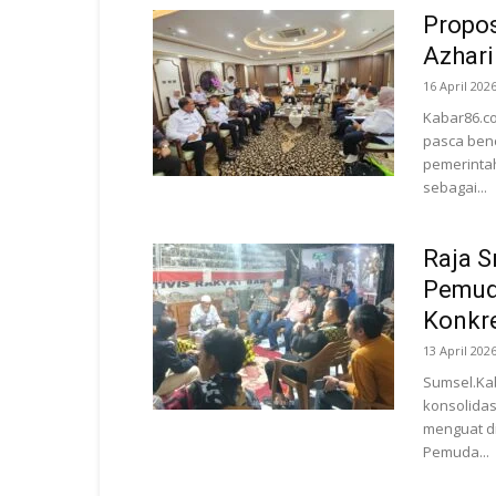
Propos
Azhari
16 April 202
Kabar86.co
pasca ben
pemerintah
sebagai...
Raja S
Pemuda
Konkr
13 April 202
Sumsel.Ka
konsolida
menguat di
Pemuda...