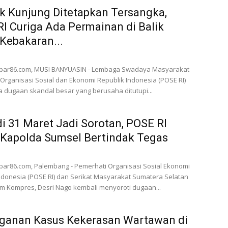
k Kunjung Ditetapkan Tersangka,
I Curiga Ada Permainan di Balik
Kebakaran...
bar86.com, MUSI BANYUASIN - Lembaga Swadaya Masyarakat
Organisasi Sosial dan Ekonomi Republik Indonesia (POSE RI)
a dugaan skandal besar yang berusaha ditutupi...
i 31 Maret Jadi Sorotan, POSE RI
Kapolda Sumsel Bertindak Tegas
ar86.com, Palembang - Pemerhati Organisasi Sosial Ekonomi
ndonesia (POSE RI) dan Serikat Masyarakat Sumatera Selatan
m Kompres, Desri Nago kembali menyoroti dugaan...
ganan Kasus Kekerasan Wartawan di