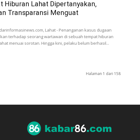
 Hiburan Lahat Dipertanyakan,
an Transparansi Menguat
darinformasinews.com, Lahat - Penanganan kasus dugaan
kan terhadap seorang wartawan di sebuah tempat hiburan
ahat menuai sorotan. Hingga kini, pelaku belum berhasil...
Halaman 1 dari 158