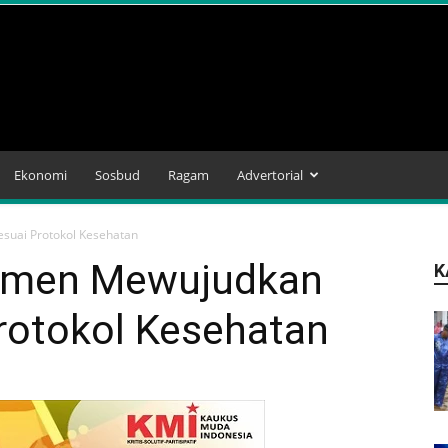
Ekonomi
Sosbud
Ragam
Advertorial
suai Protokol Kesehatan
tmen Mewujudkan
K
rotokol Kesehatan