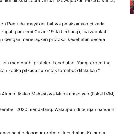
lui diskusi zoom virtual ‘Mewujudkan Pilkada Sehat,
koh Pemuda, meyakini bahwa pelaksanaan pilkada
itengah pandemi Covid-19. Ia berharap, masyarakat
ukan dengan menerapkan protokol kesehatan secara
i akan memenuhi protokol kesehatan. Yang terpenting
an ketika pilkada serentak tersebut dilakukan,”
a Alumni Ikatan Mahasiswa Muhammadiyah (Fokal IMM)
Desember 2020 mendatang. Walaupun di tengah pandemi
 tegas bagi pelanggar protokol kesehatan. Kalaupun