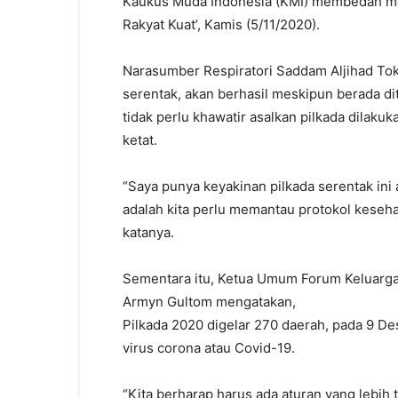
Kaukus Muda Indonesia (KMI) membedah mela
Rakyat Kuat’, Kamis (5/11/2020).
Narasumber Respiratori Saddam Aljihad To
serentak, akan berhasil meskipun berada d
tidak perlu khawatir asalkan pilkada dilak
ketat.
“Saya punya keyakinan pilkada serentak in
adalah kita perlu memantau protokol kesehat
katanya.
Sementara itu, Ketua Umum Forum Keluarg
Armyn Gultom mengatakan,
Pilkada 2020 digelar 270 daerah, pada 9 
virus corona atau Covid-19.
“Kita berharap harus ada aturan yang lebih