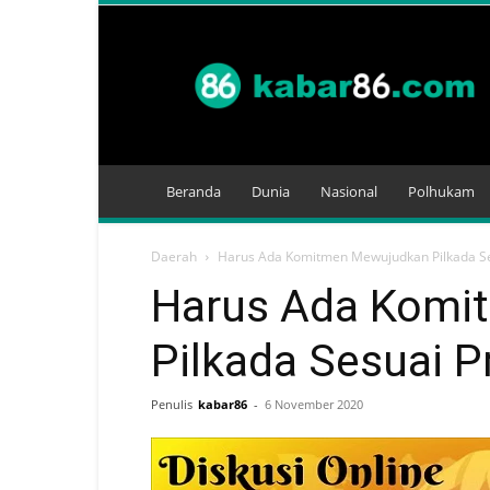
Kabar
86
Beranda
Dunia
Nasional
Polhukam
Daerah
Harus Ada Komitmen Mewujudkan Pilkada Se
Harus Ada Komi
Pilkada Sesuai P
Penulis
kabar86
-
6 November 2020