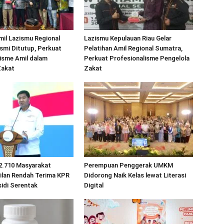
mil Lazismu Regional
Lazismu Kepulauan Riau Gelar
smi Ditutup, Perkuat
Pelatihan Amil Regional Sumatra,
isme Amil dalam
Perkuat Profesionalisme Pengelola
Zakat
Zakat
2.710 Masyarakat
Perempuan Penggerak UMKM
ilan Rendah Terima KPR
Didorong Naik Kelas lewat Literasi
idi Serentak
Digital