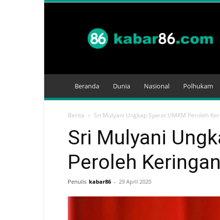
Kabar
86
Beranda
Dunia
Nasional
Polhukam
Berita
Sri Mulyani Ungkap Syarat UMKM Peroleh Ker
Sri Mulyani Ung
Peroleh Keringan
Penulis
kabar86
-
29 April 2020