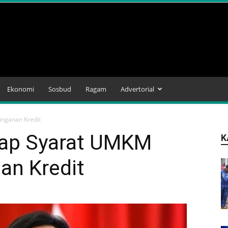
Ekonomi
Sosbud
Ragam
Advertorial
inganan Kredit
kap Syarat UMKM
K
an Kredit