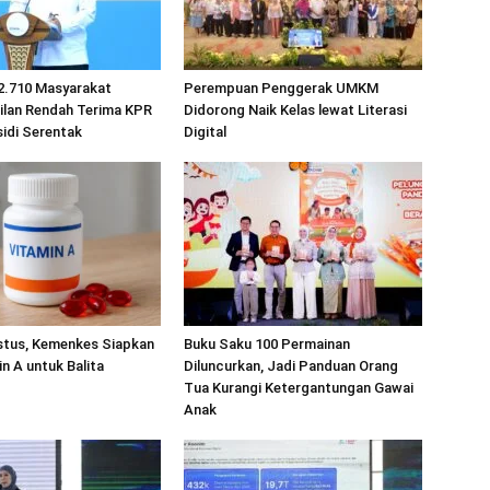
2.710 Masyarakat
Perempuan Penggerak UMKM
ilan Rendah Terima KPR
Didorong Naik Kelas lewat Literasi
idi Serentak
Digital
stus, Kemenkes Siapkan
Buku Saku 100 Permainan
in A untuk Balita
Diluncurkan, Jadi Panduan Orang
Tua Kurangi Ketergantungan Gawai
Anak