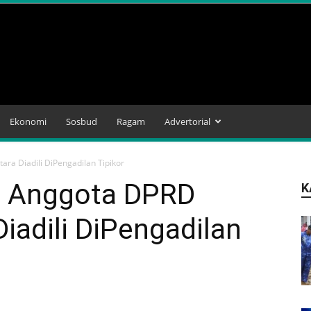
Ekonomi
Sosbud
Ragam
Advertorial
a Diadili DiPengadilan Tipikor
s Anggota DPRD
K
iadili DiPengadilan