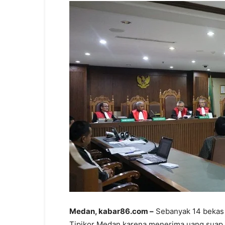
Medan, kabar86.com –
Sebanyak 14 bekas 
Tipikor Medan karena menerima uang suap R