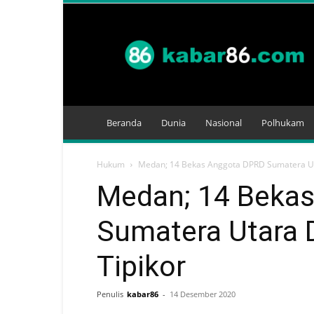
Kabar
86
Beranda
Dunia
Nasional
Polhukam
Hukum
Medan; 14 Bekas Anggota DPRD Sumatera Utar
Medan; 14 Beka
Sumatera Utara D
Tipikor
Penulis
kabar86
-
14 Desember 2020