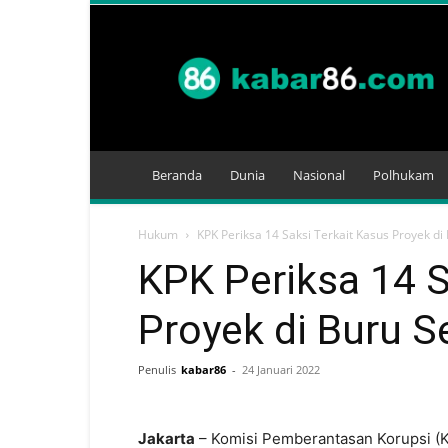
Kabar
86
Beranda
Dunia
Nasional
Polhukam
Hukum
KPK Periksa 14 Saksi Terkait Kasus Proyek di
KPK Periksa 14 S
Proyek di Buru S
Penulis
kabar86
-
24 Januari 2022
Jakarta
– Komisi Pemberantasan Korupsi (K