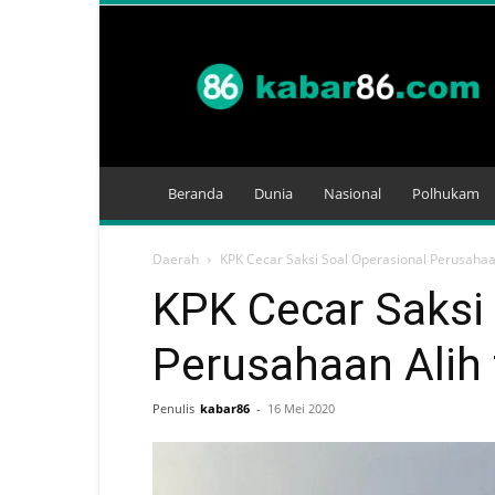
Kabar
86
Beranda
Dunia
Nasional
Polhukam
Daerah
KPK Cecar Saksi Soal Operasional Perusahaan
KPK Cecar Saksi 
Perusahaan Alih 
Penulis
kabar86
-
16 Mei 2020