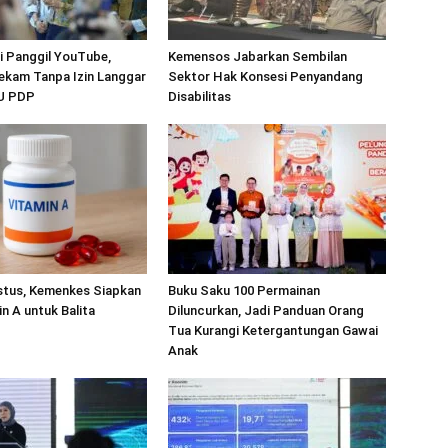
 Panggil YouTube,
Kemensos Jabarkan Sembilan
ekam Tanpa Izin Langgar
Sektor Hak Konsesi Penyandang
UU PDP
Disabilitas
stus, Kemenkes Siapkan
Buku Saku 100 Permainan
in A untuk Balita
Diluncurkan, Jadi Panduan Orang
Tua Kurangi Ketergantungan Gawai
Anak