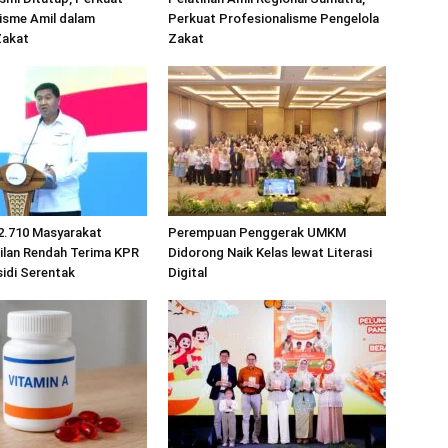
isme Amil dalam
Perkuat Profesionalisme Pengelola
Zakat
Zakat
2.710 Masyarakat
Perempuan Penggerak UMKM
ilan Rendah Terima KPR
Didorong Naik Kelas lewat Literasi
idi Serentak
Digital