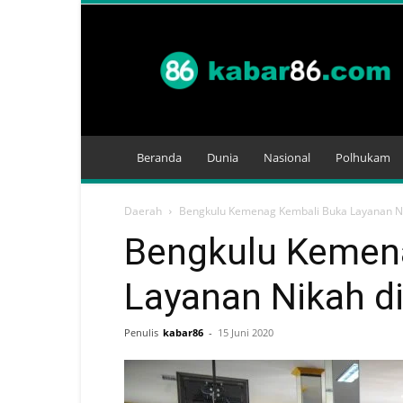
Kabar
86
Beranda
Dunia
Nasional
Polhukam
Daerah
Bengkulu Kemenag Kembali Buka Layanan Ni
Bengkulu Kemen
Layanan Nikah d
Penulis
kabar86
-
15 Juni 2020