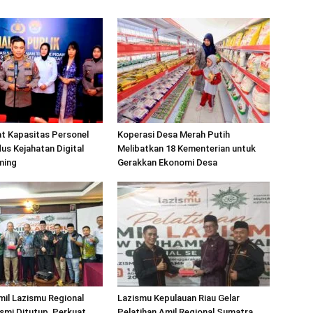
at Kapasitas Personel
Koperasi Desa Merah Putih
s Kejahatan Digital
Melibatkan 18 Kementerian untuk
ming
Gerakkan Ekonomi Desa
mil Lazismu Regional
Lazismu Kepulauan Riau Gelar
smi Ditutup, Perkuat
Pelatihan Amil Regional Sumatra,