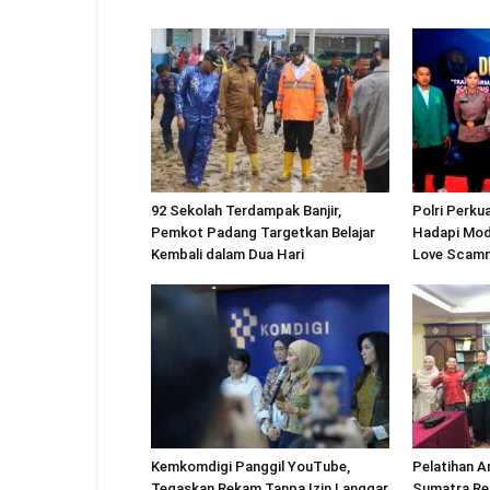
92 Sekolah Terdampak Banjir,
Polri Perku
Pemkot Padang Targetkan Belajar
Hadapi Modu
Kembali dalam Dua Hari
Love Scam
Kemkomdigi Panggil YouTube,
Pelatihan A
Tegaskan Rekam Tanpa Izin Langgar
Sumatra Re