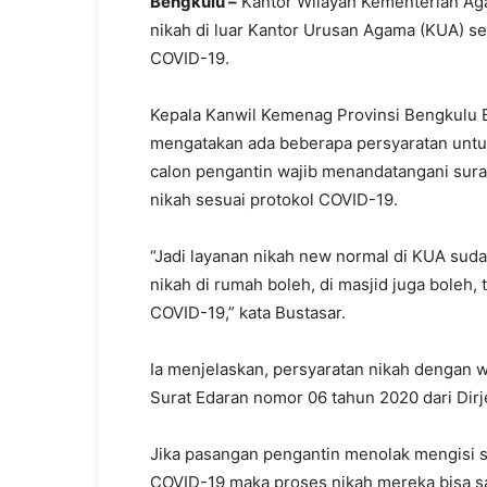
Bengkulu –
Kantor Wilayah Kementerian Ag
nikah di luar Kantor Urusan Agama (KUA) s
COVID-19.
Kepala Kanwil Kemenag Provinsi Bengkulu B
mengatakan ada beberapa persyaratan untuk
calon pengantin wajib menandatangani sura
nikah sesuai protokol COVID-19.
“Jadi layanan nikah new normal di KUA suda
nikah di rumah boleh, di masjid juga boleh,
COVID-19,” kata Bustasar.
Ia menjelaskan, persyaratan nikah dengan 
Surat Edaran nomor 06 tahun 2020 dari Di
Jika pasangan pengantin menolak mengisi s
COVID-19 maka proses nikah mereka bisa sa