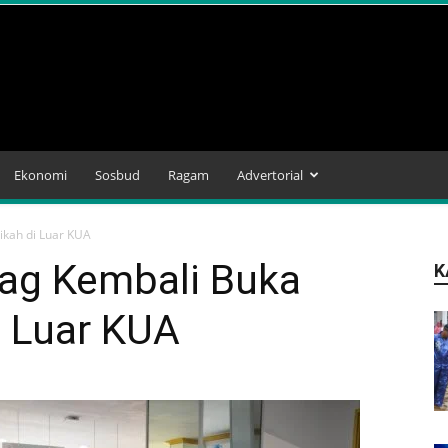
Ekonomi
Sosbud
Ragam
Advertorial
kah di Luar KUA
ag Kembali Buka
K
i Luar KUA