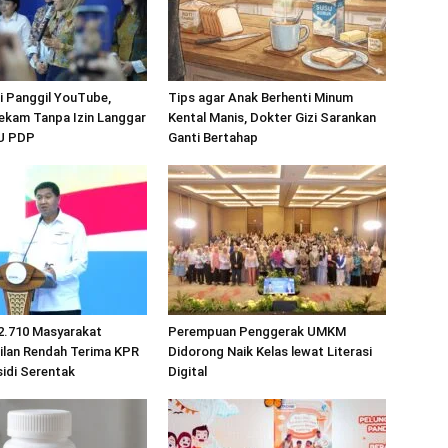
 Panggil YouTube,
Tips agar Anak Berhenti Minum
ekam Tanpa Izin Langgar
Kental Manis, Dokter Gizi Sarankan
UU PDP
Ganti Bertahap
2.710 Masyarakat
Perempuan Penggerak UMKM
ilan Rendah Terima KPR
Didorong Naik Kelas lewat Literasi
idi Serentak
Digital