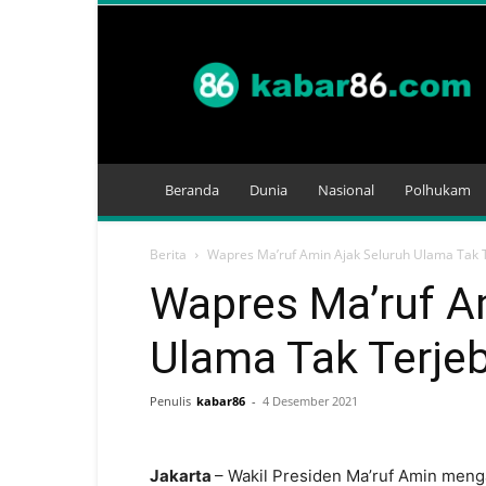
Kabar
86
Beranda
Dunia
Nasional
Polhukam
Berita
Wapres Ma’ruf Amin Ajak Seluruh Ulama Tak 
Wapres Ma’ruf A
Ulama Tak Terje
Penulis
kabar86
-
4 Desember 2021
Jakarta
– Wakil Presiden Ma’ruf Amin menga