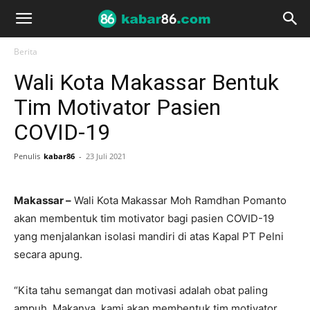
Berita
Wali Kota Makassar Bentuk
Tim Motivator Pasien
COVID-19
Penulis
kabar86
-
23 Juli 2021
Makassar –
Wali Kota Makassar Moh Ramdhan Pomanto
akan membentuk tim motivator bagi pasien COVID-19
yang menjalankan isolasi mandiri di atas Kapal PT Pelni
secara apung.
“Kita tahu semangat dan motivasi adalah obat paling
ampuh. Makanya, kami akan membentuk tim motivator