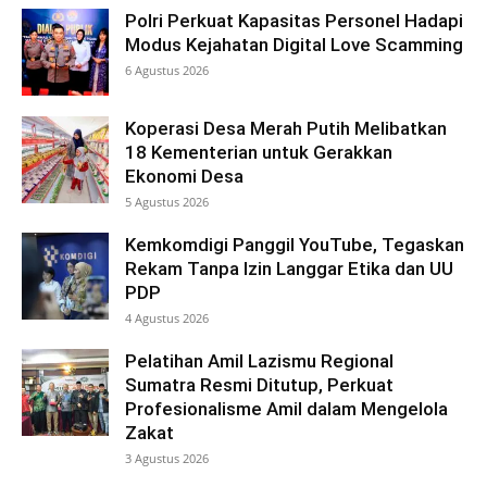
Polri Perkuat Kapasitas Personel Hadapi
Modus Kejahatan Digital Love Scamming
6 Agustus 2026
Koperasi Desa Merah Putih Melibatkan
18 Kementerian untuk Gerakkan
Ekonomi Desa
5 Agustus 2026
Kemkomdigi Panggil YouTube, Tegaskan
Rekam Tanpa Izin Langgar Etika dan UU
PDP
4 Agustus 2026
Pelatihan Amil Lazismu Regional
Sumatra Resmi Ditutup, Perkuat
Profesionalisme Amil dalam Mengelola
Zakat
3 Agustus 2026