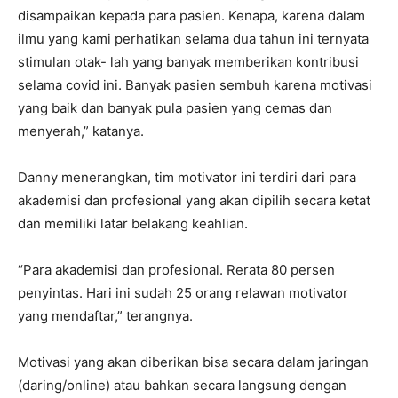
disampaikan kepada para pasien. Kenapa, karena dalam
ilmu yang kami perhatikan selama dua tahun ini ternyata
stimulan otak- lah yang banyak memberikan kontribusi
selama covid ini. Banyak pasien sembuh karena motivasi
yang baik dan banyak pula pasien yang cemas dan
menyerah,” katanya.
Danny menerangkan, tim motivator ini terdiri dari para
akademisi dan profesional yang akan dipilih secara ketat
dan memiliki latar belakang keahlian.
“Para akademisi dan profesional. Rerata 80 persen
penyintas. Hari ini sudah 25 orang relawan motivator
yang mendaftar,” terangnya.
Motivasi yang akan diberikan bisa secara dalam jaringan
(daring/online) atau bahkan secara langsung dengan