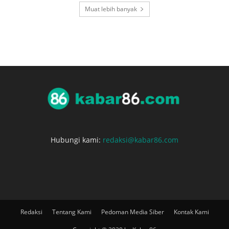
Muat lebih banyak
Hubungi kami:
redaksi@kabar86.com
Redaksi
Tentang Kami
Pedoman Media Siber
Kontak Kami