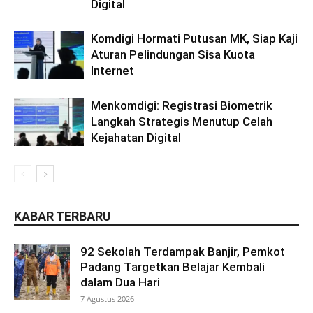
Digital
Komdigi Hormati Putusan MK, Siap Kaji
Aturan Pelindungan Sisa Kuota
Internet
Menkomdigi: Registrasi Biometrik
Langkah Strategis Menutup Celah
Kejahatan Digital
KABAR TERBARU
92 Sekolah Terdampak Banjir, Pemkot
Padang Targetkan Belajar Kembali
dalam Dua Hari
7 Agustus 2026