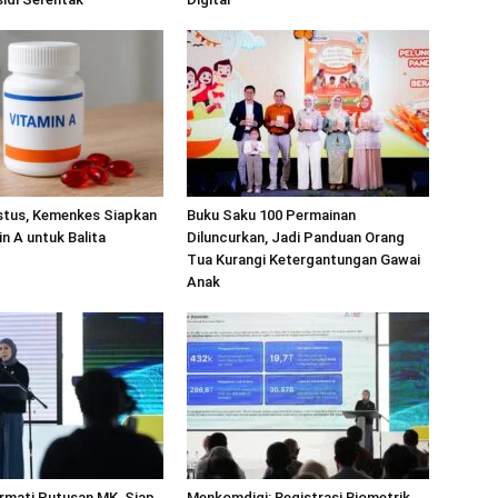
stus, Kemenkes Siapkan
Buku Saku 100 Permainan
in A untuk Balita
Diluncurkan, Jadi Panduan Orang
Tua Kurangi Ketergantungan Gawai
Anak
rmati Putusan MK, Siap
Menkomdigi: Registrasi Biometrik