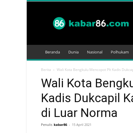
Kabar
86
Beranda
Dunia
Nasional
Polhukam
Berita
Wali Kota Bengkulu Mencopot Plt Kadis Dukcap
Wali Kota Bengk
Kadis Dukcapil 
di Luar Norma
Penulis
kabar86
-
15 April 2021