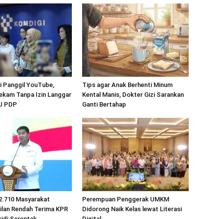
 Panggil YouTube,
Tips agar Anak Berhenti Minum
ekam Tanpa Izin Langgar
Kental Manis, Dokter Gizi Sarankan
UU PDP
Ganti Bertahap
2.710 Masyarakat
Perempuan Penggerak UMKM
ilan Rendah Terima KPR
Didorong Naik Kelas lewat Literasi
idi Serentak
Digital