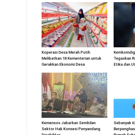
Koperasi Desa Merah Putih
Kemkomdigi
Melibatkan 18 Kementerian untuk
Tegaskan R
Gerakkan Ekonomi Desa
Etika dan 
Kemensos Jabarkan Sembilan
Sebanyak 6
Sektor Hak Konsesi Penyandang
Berpenghas
Disabilitas
Rumah Subs