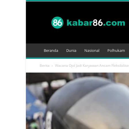
Kabar
86
Beranda
Dunia
Nasional
Polhukam
Berita
Wacana Ojol Jadi Karyawan Ancam Fleksibilitas