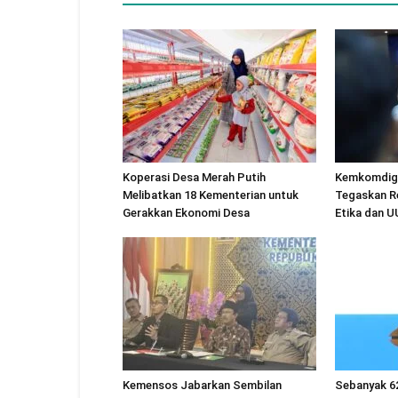
Koperasi Desa Merah Putih
Kemkomdigi
Melibatkan 18 Kementerian untuk
Tegaskan R
Gerakkan Ekonomi Desa
Etika dan 
Kemensos Jabarkan Sembilan
Sebanyak 6