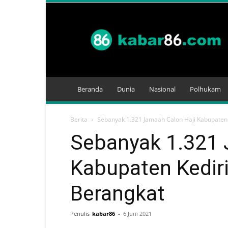
Kabar
86
Beranda
Dunia
Nasional
Polhukam
Berita
Sebanyak 1.321 Jamaah Calon Haji Kabupaten 
Sebanyak 1.321 
Kabupaten Kedir
Berangkat
Penulis
kabar86
-
6 Juni 2021