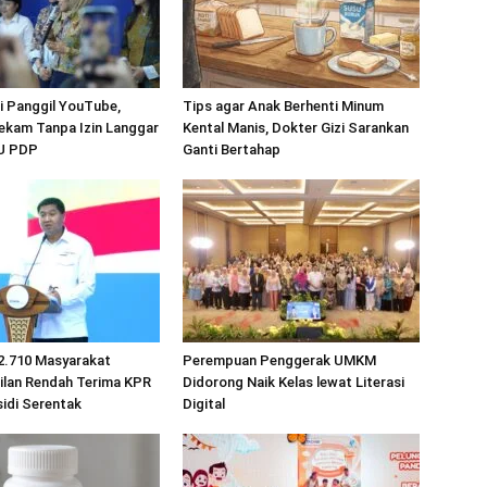
 Panggil YouTube,
Tips agar Anak Berhenti Minum
ekam Tanpa Izin Langgar
Kental Manis, Dokter Gizi Sarankan
UU PDP
Ganti Bertahap
2.710 Masyarakat
Perempuan Penggerak UMKM
ilan Rendah Terima KPR
Didorong Naik Kelas lewat Literasi
idi Serentak
Digital