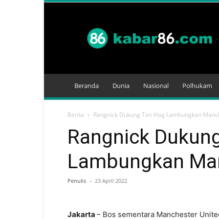
Kabar
86
Beranda
Dunia
Nasional
Polhukam
Berita
Rangnick Dukung Ten Hag Lambungkan Manch
Rangnick Dukun
Lambungkan Man
Penulis
-
23 April 2022
Jakarta
– Bos sementara Manchester Unite