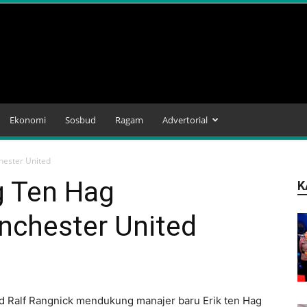
Ekonomi
Sosbud
Ragam
Advertorial
ester United
g Ten Hag
K
chester United
d Ralf Rangnick mendukung manajer baru Erik ten Hag