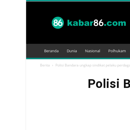
Kabar
86
Beranda
Dunia
Nasional
Polhukam
Berita
Polisi Bandara ungkap sindikat pelaku perda
Polisi 