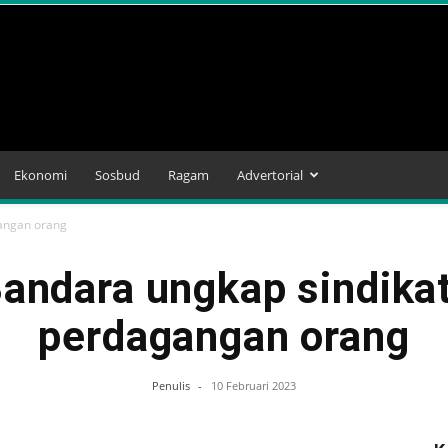
Ekonomi
Sosbud
Ragam
Advertorial
gangan orang
Bandara ungkap sindika
perdagangan orang
Penulis
-
10 Februari 2023