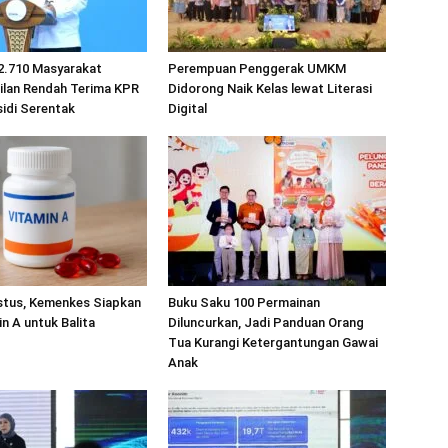
2.710 Masyarakat
Perempuan Penggerak UMKM
ilan Rendah Terima KPR
Didorong Naik Kelas lewat Literasi
idi Serentak
Digital
stus, Kemenkes Siapkan
Buku Saku 100 Permainan
in A untuk Balita
Diluncurkan, Jadi Panduan Orang
Tua Kurangi Ketergantungan Gawai
Anak