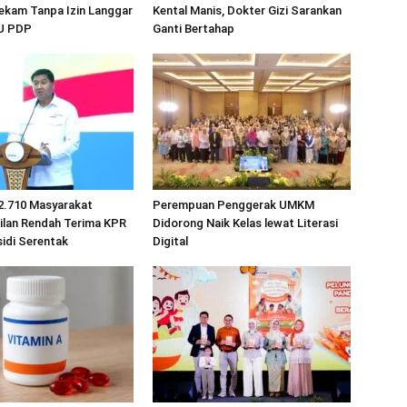
ekam Tanpa Izin Langgar
Kental Manis, Dokter Gizi Sarankan
UU PDP
Ganti Bertahap
2.710 Masyarakat
Perempuan Penggerak UMKM
ilan Rendah Terima KPR
Didorong Naik Kelas lewat Literasi
idi Serentak
Digital