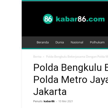
Kabar
86
Beranda
Dunia
Nasional
Polhukam
Berita
Polda Bengkulu Bekerjasama Dengan Polda Me
Polda Bengkulu 
Polda Metro Jay
Jakarta
Penulis
kabar86
-
10 Mei 2021