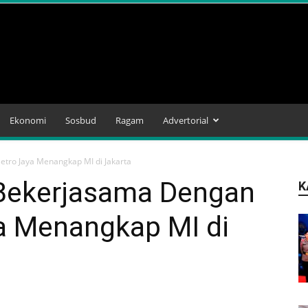
Ekonomi
Sosbud
Ragam
Advertorial
tro Jaya Menangkap MI di Jakarta
Bekerjasama Dengan
K
a Menangkap MI di