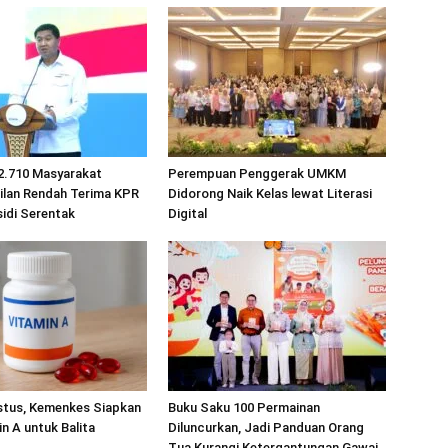
2.710 Masyarakat
Perempuan Penggerak UMKM
ilan Rendah Terima KPR
Didorong Naik Kelas lewat Literasi
idi Serentak
Digital
stus, Kemenkes Siapkan
Buku Saku 100 Permainan
in A untuk Balita
Diluncurkan, Jadi Panduan Orang
Tua Kurangi Ketergantungan Gawai