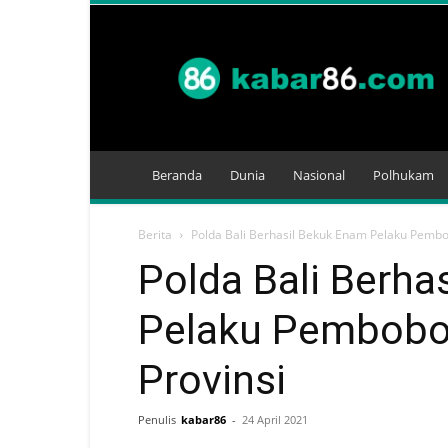
Kabar
86
Beranda
Dunia
Nasional
Polhukam
Berita
Polda Bali Berhasil Bekuk Enam Pelaku Pembo
Polda Bali Berha
Pelaku Pembobo
Provinsi
Penulis
kabar86
-
24 April 2021