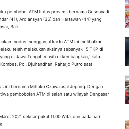
ku pembobol ATM lintas provinsi bernama Gusnayadi
hendar (41), Ardiansyah (36) dan Hartawan (44) yang
sar, Bali.
akan modus mengganjal kartu ATM ini melibatkan
i pelaku telah melakukan aksinya sebanyak 15 TKP di
uk yang di Jawa Tengah masih di kembangkan,” kata
 Kombes. Pol. Djuhandhani Raharjo Putro saat
sus ini bernama Mihoko Ozawa asal Jepang. Dengan
istiwa pembobolan ATM di salah satu wilayah Denpasar
aret 2021 sekitar pukul 11.00 Wita, dan pada hari
a.