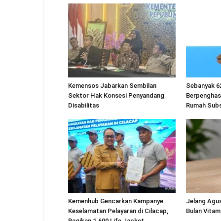
Kemensos Jabarkan Sembilan
Sebanyak 6
Sektor Hak Konsesi Penyandang
Berpenghas
Disabilitas
Rumah Subs
Kemenhub Gencarkan Kampanye
Jelang Agu
Keselamatan Pelayaran di Cilacap,
Bulan Vitam
Bagikan 1.690 Life Jacket