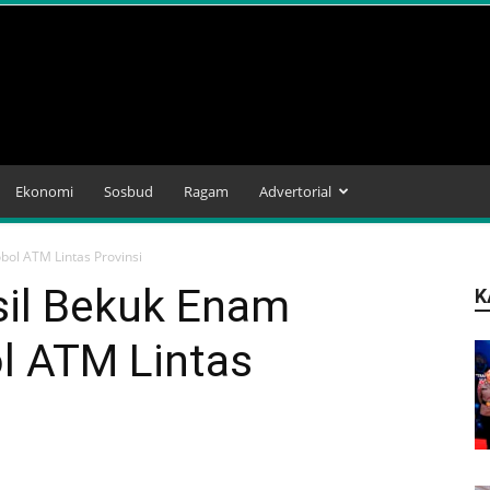
Ekonomi
Sosbud
Ragam
Advertorial
bol ATM Lintas Provinsi
sil Bekuk Enam
K
l ATM Lintas