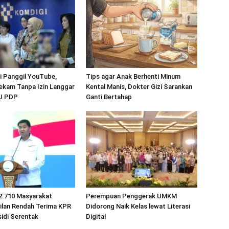
 Panggil YouTube,
Tips agar Anak Berhenti Minum
ekam Tanpa Izin Langgar
Kental Manis, Dokter Gizi Sarankan
UU PDP
Ganti Bertahap
2.710 Masyarakat
Perempuan Penggerak UMKM
ilan Rendah Terima KPR
Didorong Naik Kelas lewat Literasi
idi Serentak
Digital