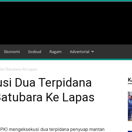
Ekonomi
Sosbud
Ragam
Advertorial
iari Batubara Ke Lapas
si Dua Terpidana
K
Batubara Ke Lapas
KPK) mengeksekusi dua terpidana penyuap mantan