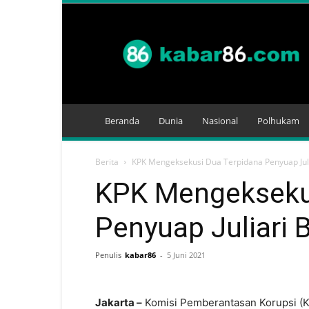
Kabar
86
Beranda
Dunia
Nasional
Polhukam
Berita
KPK Mengeksekusi Dua Terpidana Penyuap Jul
KPK Mengekseku
Penyuap Juliari 
Penulis
kabar86
-
5 Juni 2021
Jakarta –
Komisi Pemberantasan Korupsi (