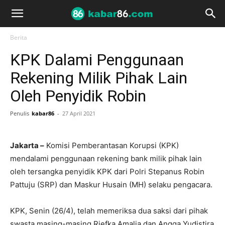
Berita
KPK Dalami Penggunaan
Rekening Milik Pihak Lain
Oleh Penyidik Robin
Penulis
kabar86
-
27 April 2021
Jakarta –
Komisi Pemberantasan Korupsi (KPK)
mendalami penggunaan rekening bank milik pihak lain
oleh tersangka penyidik KPK dari Polri Stepanus Robin
Pattuju (SRP) dan Maskur Husain (MH) selaku pengacara.
KPK, Senin (26/4), telah memeriksa dua saksi dari pihak
swasta masing-masing Riefka Amalia dan Angga Yudistira