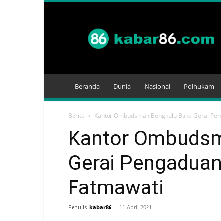
Kabar
86
Beranda
Dunia
Nasional
Polhukam
Berita
Kantor Ombudsman Bengkulu Buka Gerai Pen
Kantor Ombudsm
Gerai Pengaduan
Fatmawati
Penulis
kabar86
-
11 April 2021