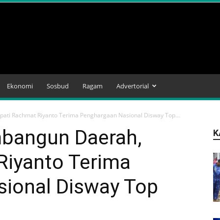
Ekonomi
Sosbud
Ragam
Advertorial
ati Rachmat Riyanto Terima Penghargaan Nasional Disway Top...
bangun Daerah,
K
Riyanto Terima
ional Disway Top