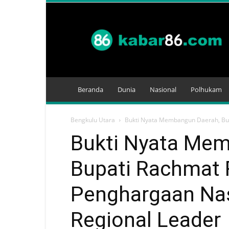
Kabar
86
Beranda
Dunia
Nasional
Polhukam
Bengkulu Utara
Bukti Nyata Membangun Daerah, Bup
Bukti Nyata Mem
Bupati Rachmat 
Penghargaan Nas
Regional Leader