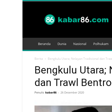
Kabar
86
Beranda
Dunia
Nasional
Polhukam
Berita
Bengkulu Utara; Nelayan Tradisional dan Traw
Bengkulu Utara; 
dan Trawl Bentr
Penulis
kabar86
-
26 Desember 2020