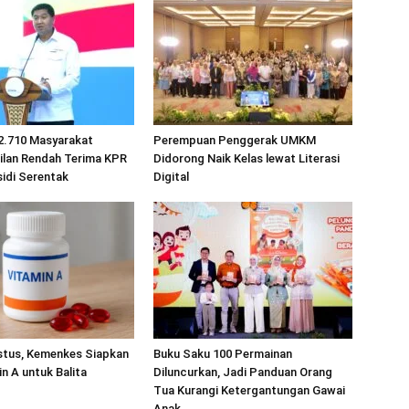
2.710 Masyarakat
Perempuan Penggerak UMKM
ilan Rendah Terima KPR
Didorong Naik Kelas lewat Literasi
idi Serentak
Digital
stus, Kemenkes Siapkan
Buku Saku 100 Permainan
in A untuk Balita
Diluncurkan, Jadi Panduan Orang
Tua Kurangi Ketergantungan Gawai
Anak