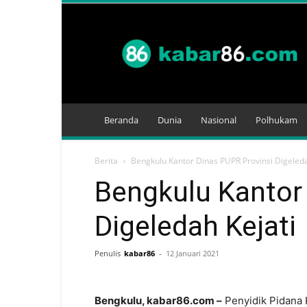
Kabar
86
Beranda
Dunia
Nasional
Polhukam
Berita
Bengkulu Kantor Dinas PUPR Provinsi Digeleda
Bengkulu Kantor
Digeledah Kejati
Penulis
kabar86
-
12 Januari 2021
Bengkulu, kabar86.com –
Penyidik Pidana 