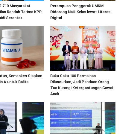
2.710 Masyarakat
Perempuan Penggerak UMKM
ilan Rendah Terima KPR
Didorong Naik Kelas lewat Literasi
idi Serentak
Digital
stus, Kemenkes Siapkan
Buku Saku 100 Permainan
in A untuk Balita
Diluncurkan, Jadi Panduan Orang
Tua Kurangi Ketergantungan Gawai
Anak