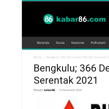
Kabar
86
Beranda
Dunia
Nasional
Polhukam
Berita
Bengkulu; 366 Desa Gelar Pilkades Serentak 
Bengkulu; 366 De
Serentak 2021
Penulis
kabar86
-
14 Desember 2020