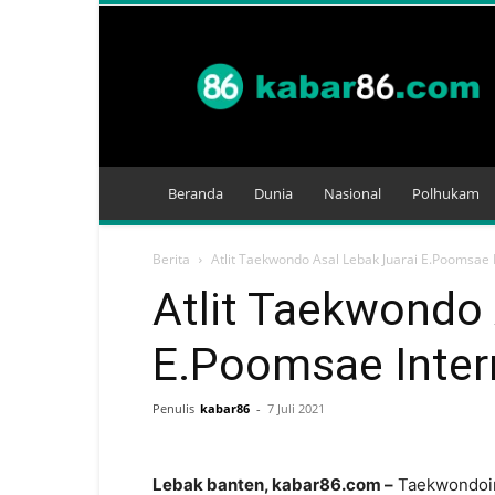
Kabar
86
Beranda
Dunia
Nasional
Polhukam
Berita
Atlit Taekwondo Asal Lebak Juarai E.Poomsae 
Atlit Taekwondo 
E.Poomsae Inter
Penulis
kabar86
-
7 Juli 2021
Lebak banten, kabar86.com –
Taekwondoin 