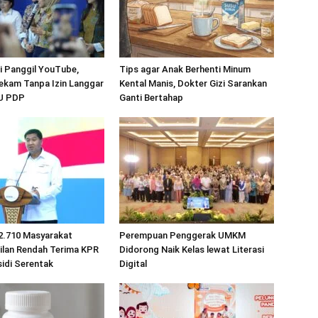
 Panggil YouTube,
Tips agar Anak Berhenti Minum
ekam Tanpa Izin Langgar
Kental Manis, Dokter Gizi Sarankan
UU PDP
Ganti Bertahap
2.710 Masyarakat
Perempuan Penggerak UMKM
ilan Rendah Terima KPR
Didorong Naik Kelas lewat Literasi
idi Serentak
Digital