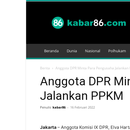
Kabar
86
Beranda
Dunia
Nasional
Polhukam
Berita
Anggota DPR Minta Para Pengusaha Jalankan
Anggota DPR Mi
Jalankan PPKM
Penulis
kabar86
-
16 Februari 2022
Jakarta
– Anggota Komisi IX DPR, Elva Har