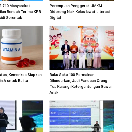
2.710 Masyarakat
Perempuan Penggerak UMKM
ilan Rendah Terima KPR
Didorong Naik Kelas lewat Literasi
idi Serentak
Digital
stus, Kemenkes Siapkan
Buku Saku 100 Permainan
in A untuk Balita
Diluncurkan, Jadi Panduan Orang
Tua Kurangi Ketergantungan Gawai
Anak