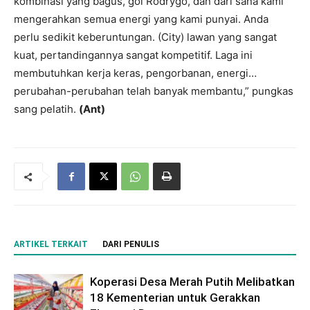
kombinasi yang bagus, gol Rodrygo, dan dari sana kami
mengerahkan semua energi yang kami punyai. Anda
perlu sedikit keberuntungan. (City) lawan yang sangat
kuat, pertandingannya sangat kompetitif. Laga ini
membutuhkan kerja keras, pengorbanan, energi…
perubahan-perubahan telah banyak membantu,” pungkas
sang pelatih.
(Ant)
ARTIKEL TERKAIT
DARI PENULIS
Koperasi Desa Merah Putih Melibatkan
18 Kementerian untuk Gerakkan