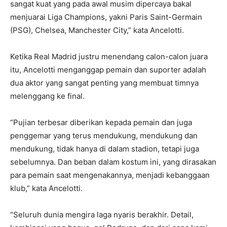
sangat kuat yang pada awal musim dipercaya bakal
menjuarai Liga Champions, yakni Paris Saint-Germain
(PSG), Chelsea, Manchester City,” kata Ancelotti.
Ketika Real Madrid justru menendang calon-calon juara
itu, Ancelotti menganggap pemain dan suporter adalah
dua aktor yang sangat penting yang membuat timnya
melenggang ke final.
“Pujian terbesar diberikan kepada pemain dan juga
penggemar yang terus mendukung, mendukung dan
mendukung, tidak hanya di dalam stadion, tetapi juga
sebelumnya. Dan beban dalam kostum ini, yang dirasakan
para pemain saat mengenakannya, menjadi kebanggaan
klub,” kata Ancelotti.
“Seluruh dunia mengira laga nyaris berakhir. Detail,