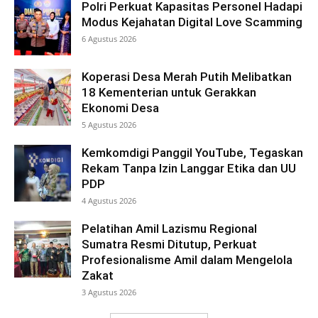
Polri Perkuat Kapasitas Personel Hadapi
Modus Kejahatan Digital Love Scamming
6 Agustus 2026
Koperasi Desa Merah Putih Melibatkan
18 Kementerian untuk Gerakkan
Ekonomi Desa
5 Agustus 2026
Kemkomdigi Panggil YouTube, Tegaskan
Rekam Tanpa Izin Langgar Etika dan UU
PDP
4 Agustus 2026
Pelatihan Amil Lazismu Regional
Sumatra Resmi Ditutup, Perkuat
Profesionalisme Amil dalam Mengelola
Zakat
3 Agustus 2026