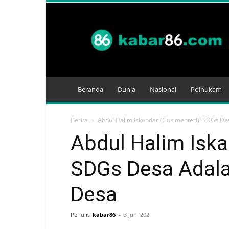
Kabar
86
Beranda
Dunia
Nasional
Polhukam
Berita
Abdul Halim Iskandar (Gus menteri); SDGs De
Abdul Halim Iska
SDGs Desa Adal
Desa
Penulis
kabar86
-
3 Juni 2021