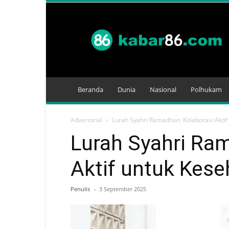
Kabar
86
Beranda
Dunia
Nasional
Polhukam
Advertorial
Lurah Syahri Ramadhon: Kolaborasi Akti
Lurah Syahri Ra
Aktif untuk Kes
Penulis
-
3 September 2025