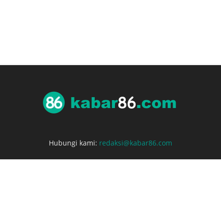
Hubungi kami:
redaksi@kabar86.com
Redaksi