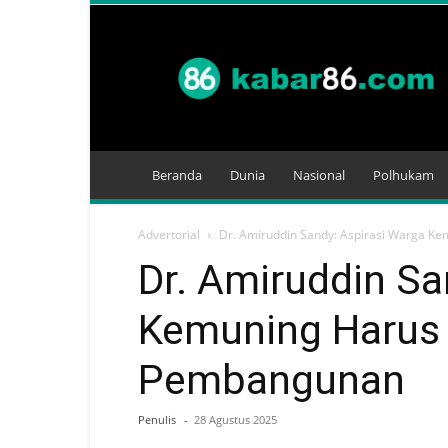
Kabar
86
Beranda
Dunia
Nasional
Polhukam
Advertorial
Dr. Amiruddin Sandy: Aspirasi Warga Ke
Dr. Amiruddin Sa
Kemuning Harus J
Pembangunan
Penulis
-
28 Agustus 2025