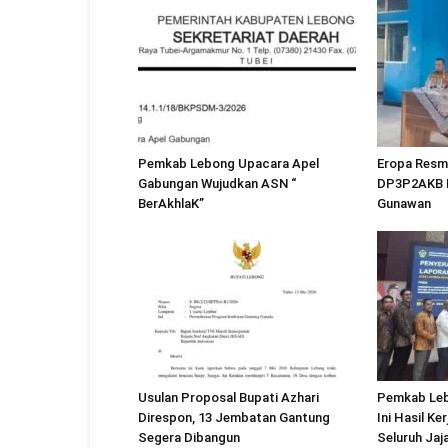
Pemkab Lebong Upacara Apel
Eropa Resmi
Gabungan Wujudkan ASN “
DP3P2AKB L
BerAkhlaK”
Gunawan
Usulan Proposal Bupati Azhari
Pemkab Leb
Direspon, 13 Jembatan Gantung
Ini Hasil Ke
Segera Dibangun
Seluruh Jaj