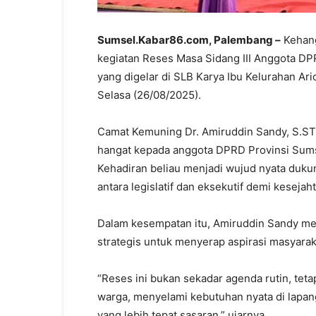
Sumsel.Kabar86.com, Palembang –
Kehang
kegiatan Reses Masa Sidang III Anggota D
yang digelar di SLB Karya Ibu Kelurahan A
Selasa (26/08/2025).
Camat Kemuning Dr. Amiruddin Sandy, S.ST
hangat kepada anggota DPRD Provinsi Sumse
Kehadiran beliau menjadi wujud nyata duk
antara legislatif dan eksekutif demi keseja
Dalam kesempatan itu, Amiruddin Sandy me
strategis untuk menyerap aspirasi masyarak
“Reses ini bukan sekadar agenda rutin, t
warga, menyelami kebutuhan nyata di lap
yang lebih tepat sasaran,” ujarnya.