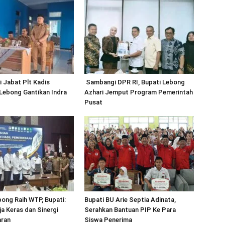
 Jabat Plt Kadis
Sambangi DPR RI, Bupati Lebong
ebong Gantikan Indra
Azhari Jemput Program Pemerintah
Pusat
ong Raih WTP, Bupati:
Bupati BU Arie Septia Adinata,
rja Keras dan Sinergi
Serahkan Bantuan PIP Ke Para
aran
Siswa Penerima