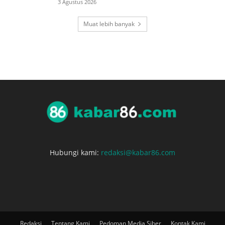
3 Agustus 2026
Muat lebih banyak
Hubungi kami:
redaksi@kabar86.com
Redaksi
Tentang Kami
Pedoman Media Siber
Kontak Kami