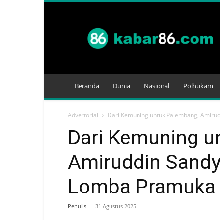
Kabar
86
Beranda
Dunia
Nasional
Polhukam
Advertorial
Dari Kemuning untuk Palembang, Amirud
Dari Kemuning u
Amiruddin Sandy 
Lomba Pramuka
Penulis
-
31 Agustus 2025