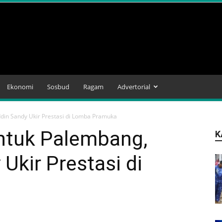
Ekonomi
Sosbud
Ragam
Advertorial
din Sandy Ukir Prestasi di Lomba Pramuka
ntuk Palembang,
K
Ukir Prestasi di