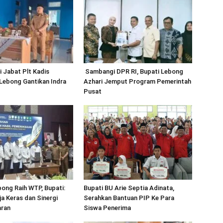
 Jabat Plt Kadis
Sambangi DPR RI, Bupati Lebong
ebong Gantikan Indra
Azhari Jemput Program Pemerintah
Pusat
ong Raih WTP, Bupati:
Bupati BU Arie Septia Adinata,
rja Keras dan Sinergi
Serahkan Bantuan PIP Ke Para
aran
Siswa Penerima