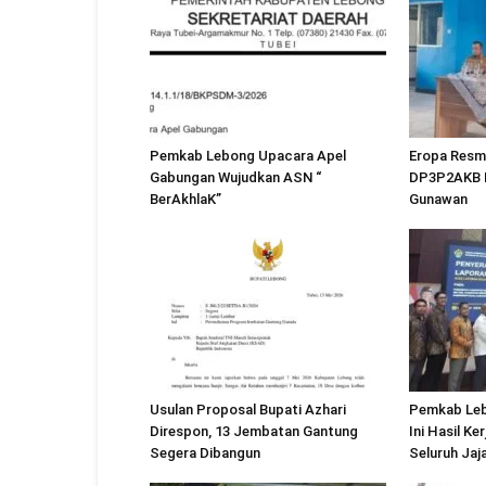
Pemkab Lebong Upacara Apel
Eropa Resmi
Gabungan Wujudkan ASN “
DP3P2AKB L
BerAkhlaK”
Gunawan
Usulan Proposal Bupati Azhari
Pemkab Leb
Direspon, 13 Jembatan Gantung
Ini Hasil Ke
Segera Dibangun
Seluruh Jaj