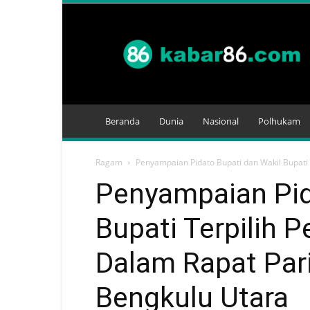
Kabar
86
Beranda
Dunia
Nasional
Polhukam
Ragam
Penyampaian Pidato Bupati dan Wakil Bupati 
Penyampaian Pid
Bupati Terpilih 
Dalam Rapat Par
Bengkulu Utara