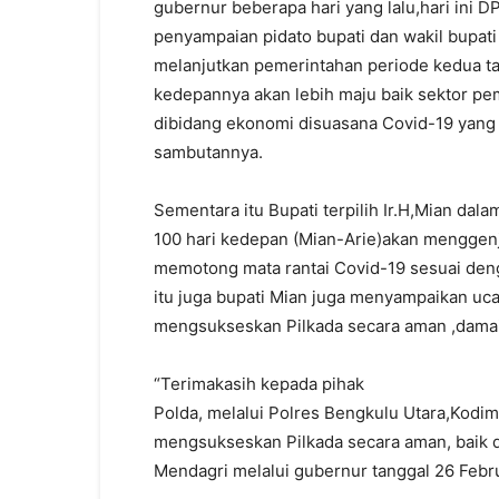
gubernur beberapa hari yang lalu,hari ini 
penyampaian pidato bupati dan wakil bupati 
melanjutkan pemerintahan periode kedua t
kedepannya akan lebih maju baik sektor 
dibidang ekonomi disuasana Covid-19 yang m
sambutannya.
Sementara itu Bupati terpilih Ir.H,Mian da
100 hari kedepan (Mian-Arie)akan menggenj
memotong mata rantai Covid-19 sesuai de
itu juga bupati Mian juga menyampaikan uc
mengsukseskan Pilkada secara aman ,damai
“Terimakasih kepada pihak
Polda, melalui Polres Bengkulu Utara,Kodi
mengsukseskan Pilkada secara aman, baik d
Mendagri melalui gubernur tanggal 26 Febru