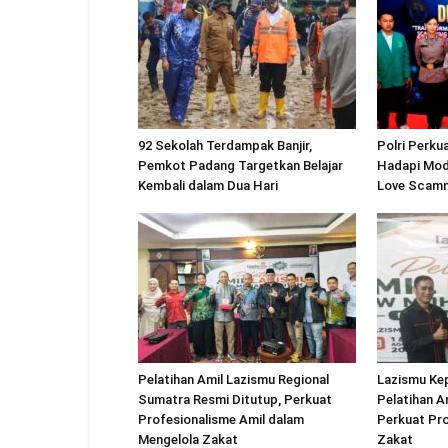
92 Sekolah Terdampak Banjir,
Polri Perku
Pemkot Padang Targetkan Belajar
Hadapi Modu
Kembali dalam Dua Hari
Love Scam
Pelatihan Amil Lazismu Regional
Lazismu Kep
Sumatra Resmi Ditutup, Perkuat
Pelatihan A
Profesionalisme Amil dalam
Perkuat Pro
Mengelola Zakat
Zakat