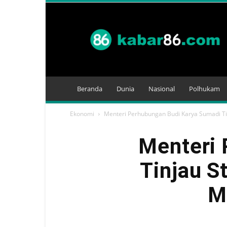
Kabar
86
Beranda
Dunia
Nasional
Polhukam
Ekonomi
Menteri Perhubungan Budi Karya Sumadi Ti
Menteri 
Tinjau S
M