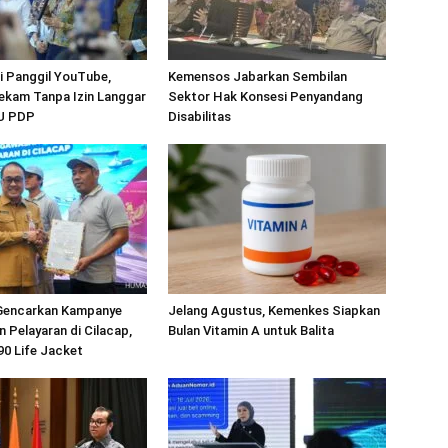
 Panggil YouTube,
Kemensos Jabarkan Sembilan
ekam Tanpa Izin Langgar
Sektor Hak Konsesi Penyandang
UU PDP
Disabilitas
Gencarkan Kampanye
Jelang Agustus, Kemenkes Siapkan
 Pelayaran di Cilacap,
Bulan Vitamin A untuk Balita
90 Life Jacket