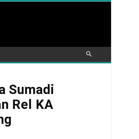
ya Sumadi
an Rel KA
ng