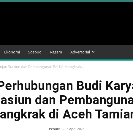
Ekonomi
Sosbud
Ragam
Advertorial
njau Stasiun dan Pembangunan Rel KA Mangkrak...
Perhubungan Budi Kar
tasiun dan Pembangun
angkrak di Aceh Tamia
Penulis
-
3 April 2023