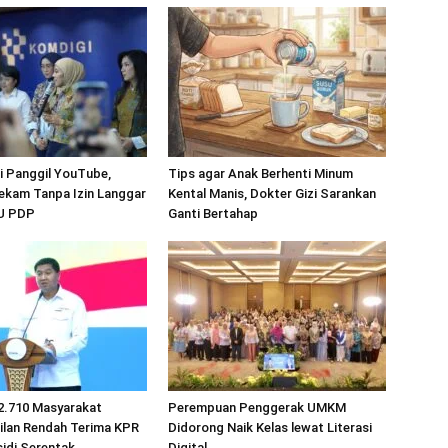
 Panggil YouTube,
Tips agar Anak Berhenti Minum
ekam Tanpa Izin Langgar
Kental Manis, Dokter Gizi Sarankan
UU PDP
Ganti Bertahap
2.710 Masyarakat
Perempuan Penggerak UMKM
ilan Rendah Terima KPR
Didorong Naik Kelas lewat Literasi
idi Serentak
Digital