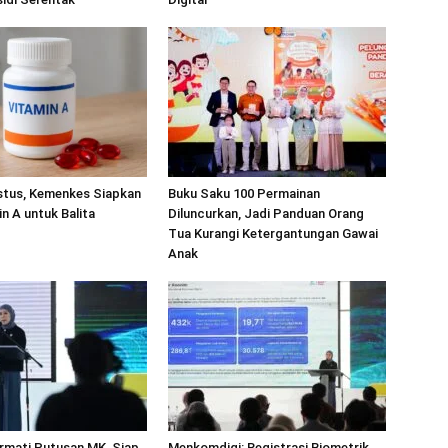
stus, Kemenkes Siapkan
Buku Saku 100 Permainan
in A untuk Balita
Diluncurkan, Jadi Panduan Orang
Tua Kurangi Ketergantungan Gawai
Anak
rmati Putusan MK, Siap
Menkomdigi: Registrasi Biometrik