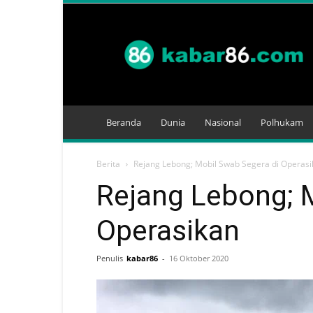
Kabar
86
Beranda
Dunia
Nasional
Polhukam
Berita
Rejang Lebong; Mobil Swab Segera di Operas
Rejang Lebong; 
Operasikan
Penulis
kabar86
-
16 Oktober 2020