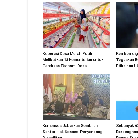
Koperasi Desa Merah Putih
Kemkomdigi
Melibatkan 18 Kementerian untuk
Tegaskan R
Gerakkan Ekonomi Desa
Etika dan 
Kemensos Jabarkan Sembilan
Sebanyak 6
Sektor Hak Konsesi Penyandang
Berpenghas
Disabilitas
Rumah Subs