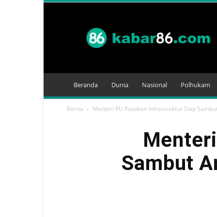
Kabar
86
Beranda
Dunia
Nasional
Polhukam
Berita
Menteri PU Pastikan Infrastruktur Siap Sambut
Menteri
Sambut Ar