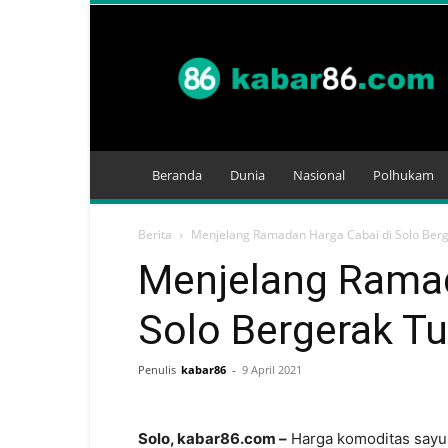
Kabar
86
Beranda
Dunia
Nasional
Polhukam
Berita
Menjelang Ramadan Harga Cabai di Solo Ber
Menjelang Ramad
Solo Bergerak T
Penulis
kabar86
-
9 April 2021
Solo, kabar86.com –
Harga komoditas sayura