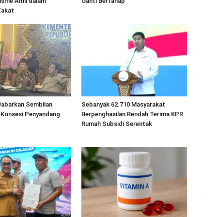
isme Amil dalam
Ganti Bertahap
Zakat
abarkan Sembilan
Sebanyak 62.710 Masyarakat
 Konsesi Penyandang
Berpenghasilan Rendah Terima KPR
Rumah Subsidi Serentak