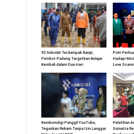
92 Sekolah Terdampak Banjir,
Polri Perku
Pemkot Padang Targetkan Belajar
Hadapi Modu
Kembali dalam Dua Hari
Love Scam
Kemkomdigi Panggil YouTube,
Pelatihan A
Tegaskan Rekam Tanpa Izin Langgar
Sumatra Re