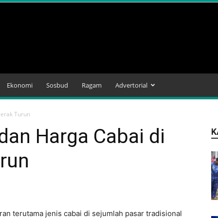
Ekonomi
Sosbud
Ragam
Advertorial
gerak Turun
an Harga Cabai di
K
urun
n terutama jenis cabai di sejumlah pasar tradisional