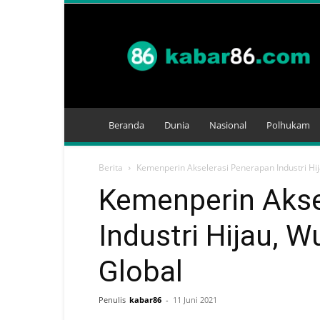
Kabar
86
Beranda
Dunia
Nasional
Polhukam
Berita
Kemenperin Akselerasi Penerapan Industri Hi
Kemenperin Akse
Industri Hijau, 
Global
Penulis
kabar86
-
11 Juni 2021