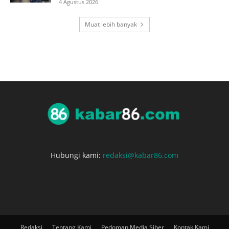
4 Agustus 2026
Muat lebih banyak
Hubungi kami:
redaksi@kabar86.com
Redaksi
Tentang Kami
Pedoman Media Siber
Kontak Kami