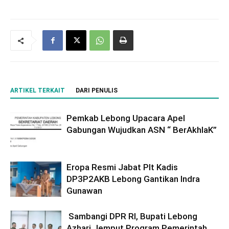
ARTIKEL TERKAIT
DARI PENULIS
Pemkab Lebong Upacara Apel
Gabungan Wujudkan ASN “ BerAkhlaK”
Eropa Resmi Jabat Plt Kadis
DP3P2AKB Lebong Gantikan Indra
Gunawan
Sambangi DPR RI, Bupati Lebong
Azhari Jemput Program Pemerintah