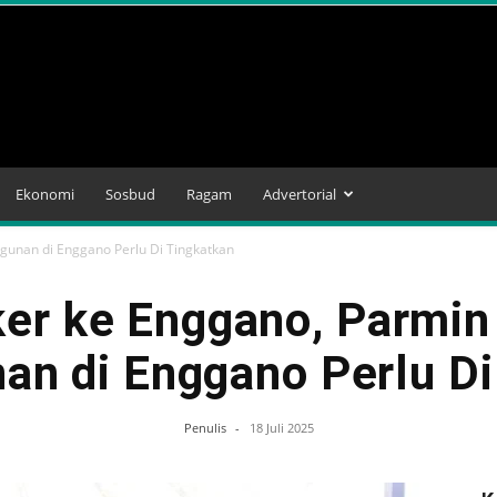
Ekonomi
Sosbud
Ragam
Advertorial
gunan di Enggano Perlu Di Tingkatkan
er ke Enggano, Parmin
n di Enggano Perlu Di
Penulis
-
18 Juli 2025