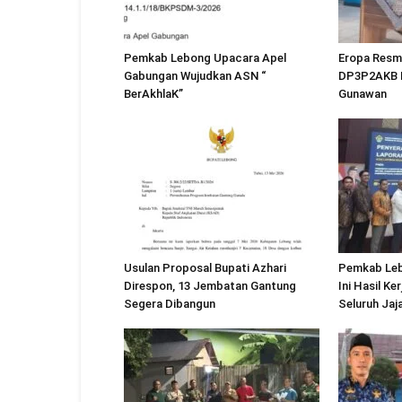
Pemkab Lebong Upacara Apel
Eropa Resmi
Gabungan Wujudkan ASN “
DP3P2AKB L
BerAkhlaK”
Gunawan
Usulan Proposal Bupati Azhari
Pemkab Leb
Direspon, 13 Jembatan Gantung
Ini Hasil Ke
Segera Dibangun
Seluruh Jaj