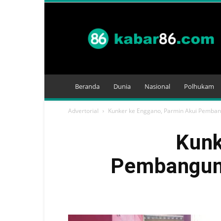
Kabar
86
Beranda
Dunia
Nasional
Polhukam
Advertorial
Kunker ke Enggano, Parmin Akui Pemban
Kunk
Pembanguna