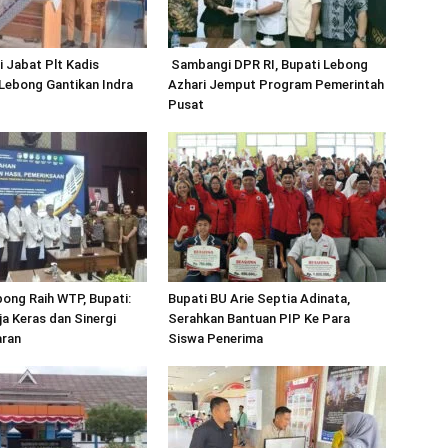
 Jabat Plt Kadis
Sambangi DPR RI, Bupati Lebong
ebong Gantikan Indra
Azhari Jemput Program Pemerintah
Pusat
ong Raih WTP, Bupati:
Bupati BU Arie Septia Adinata,
rja Keras dan Sinergi
Serahkan Bantuan PIP Ke Para
aran
Siswa Penerima